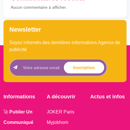
Aucun commentaire à afficher.
Newsletter
Soyez informés des dernières informations Agence de
publicité
Inscription
Informations
A découvrir
Actus et infos
🚀
Publier Un
JOKER Paris
Communiqué
Myjobhom