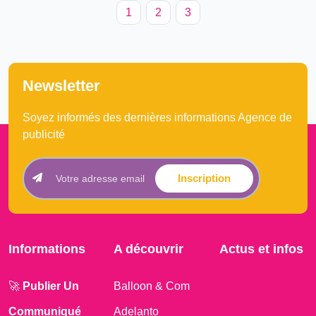
1
2
3
(current)
Newsletter
Soyez informés des dernières informations Agence de
publicité
Inscription
Informations
A découvrir
Actus et infos
🚀
Publier Un
Balloon & Com
Communiqué
Adelanto