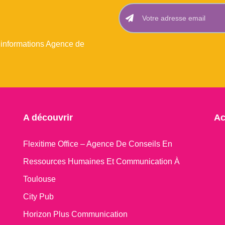
 informations Agence de
A découvrir
Ac
Flexitime Office – Agence De Conseils En
Ressources Humaines Et Communication À
Toulouse
City Pub
Horizon Plus Communication