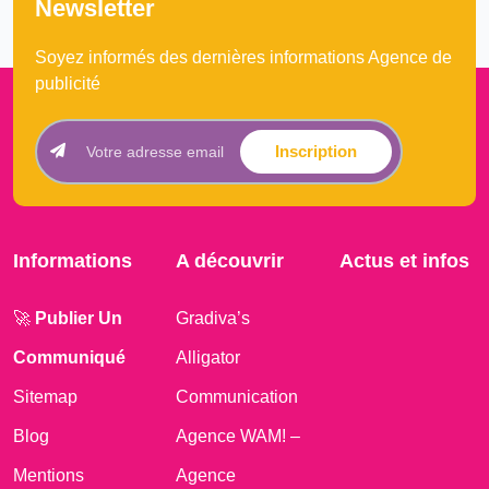
Newsletter
Soyez informés des dernières informations Agence de
publicité
Inscription
Informations
A découvrir
Actus et infos
🚀
Publier Un
Gradiva’s
Communiqué
Alligator
Sitemap
Communication
Blog
Agence WAM! –
Mentions
Agence