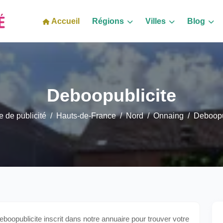
Accueil
Régions
Villes
Blog
Deboopublicite
 de publicité
Hauts-de-France
Nord
Onnaing
Deboopu
opublicite inscrit dans notre annuaire pour trouver votre