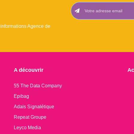
 informations Agence de
A découvrir
Ac
55 The Data Company
Epibag
Adais Signalétique
Repeat Groupe
Leyco Media