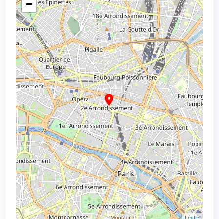
−
Leaflet