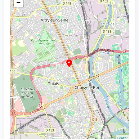
−
Leaflet