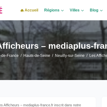
Accueil
Régions
Villes
Blog
fficheurs – mediaplus-fra
e-de-France
Hauts-de-Seine
Neuilly-sur-Seine
Les Affich
Afficheurs – mediaplus-france.fr inscrit dans notre