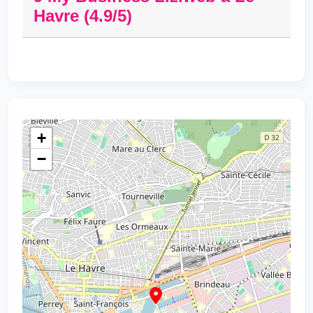
Havre (4.9/5)
+
−