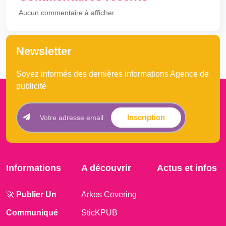
Aucun commentaire à afficher.
Newsletter
Soyez informés des dernières informations Agence de
publicité
Inscription
Informations
A découvrir
Actus et infos
🚀
Publier Un
Arkos Covering
Communiqué
SticKPUB