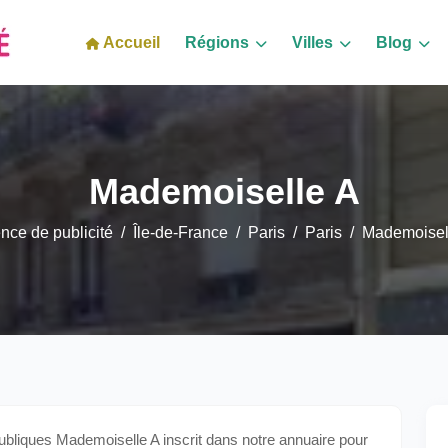
Accueil
Régions
Villes
Blog
Mademoiselle A
nce de publicité
Île-de-France
Paris
Paris
Mademoisel
liques Mademoiselle A inscrit dans notre annuaire pour