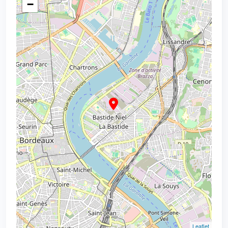
−
Leaflet