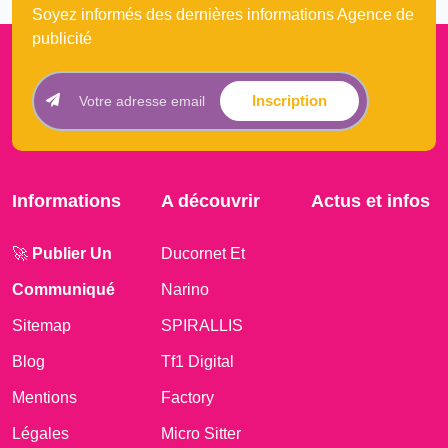
Soyez informés des dernières informations Agence de
publicité
Inscription
Informations
A découvrir
Actus et infos
🚀
Publier Un
Ducornet Et
Communiqué
Narino
Sitemap
SPIRALLIS
Blog
Tf1 Digital
Mentions
Factory
Légales
Micro Sitter