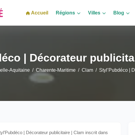
Accueil
Régions
Villes
Blog
éco | Décorateur publicita
elle-Aquitaine
Charente-Maritime
Clam
Styl’Pubdéco | D
’Pubdéco | Décorateur publicitaire | Clam inscrit dans