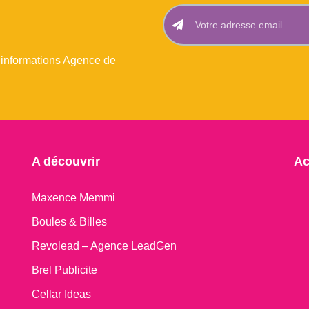
 informations Agence de
A découvrir
Ac
Maxence Memmi
Boules & Billes
Revolead – Agence LeadGen
Brel Publicite
Cellar Ideas