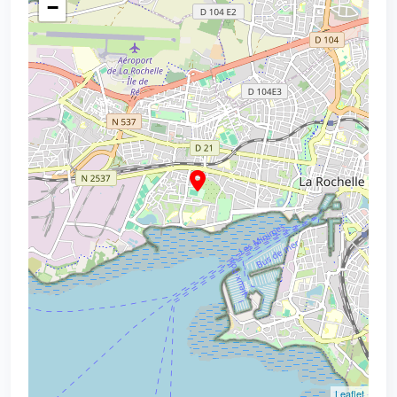
−
Leaflet