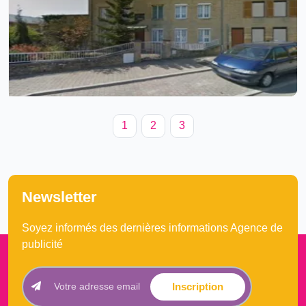
1
2
3
(current)
Newsletter
Soyez informés des dernières informations Agence de
publicité
Inscription