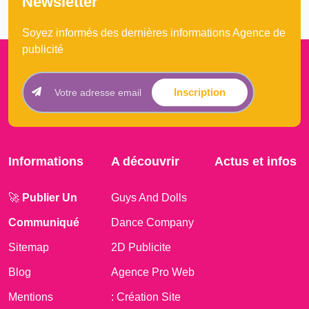
Newsletter
Soyez informés des dernières informations Agence de
publicité
Inscription
Informations
A découvrir
Actus et infos
🚀
Publier Un
Guys And Dolls
Communiqué
Dance Company
Sitemap
2D Publicite
Blog
Agence Pro Web
Mentions
: Création Site