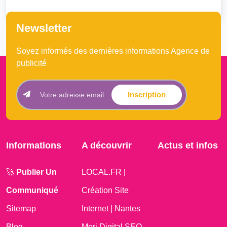
Newsletter
Soyez informés des dernières informations Agence de
publicité
Inscription
Informations
A découvrir
Actus et infos
🚀
Publier Un
LOCAL.FR |
Communiqué
Création Site
Sitemap
Internet | Nantes
Blog
Meri Digital SEO