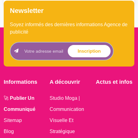
Newsletter
Soyez informés des dernières informations Agence de
publicité
Inscription
Informations
A découvrir
Actus et infos
🚀
Publier Un
Studio Moga |
Communiqué
Communication
Sitemap
Visuelle Et
Blog
Stratégique